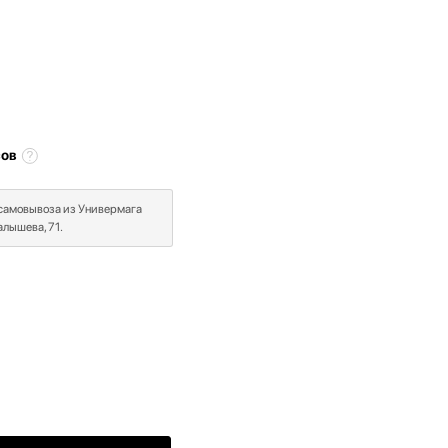
сов
 самовывоза из Универмага
лышева, 71.