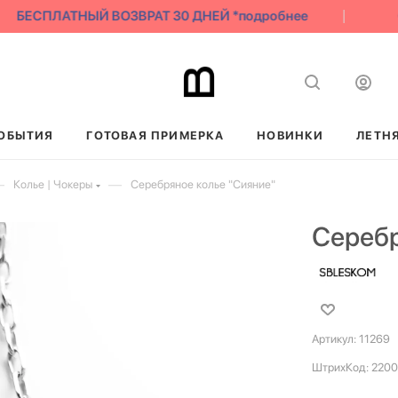
БЕСПЛАТНЫЙ ВОЗВРАТ 30 ДНЕЙ *подробнее
С
ОБЫТИЯ
ГОТОВАЯ ПРИМЕРКА
НОВИНКИ
ЛЕТН
—
—
Колье | Чокеры
Серебряное колье "Сияние"
Серебр
Артикул:
11269
ШтрихКод:
2200