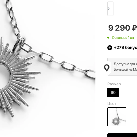
9 290
₽
Осталась 1 шт
+279
бону
Доступно для
Большой на Ма
Размер
60
Цвет