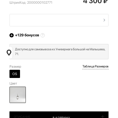
4 300
₽
ШтрихКод:
2000000102771
+129
бонусов
Доступно для самовывоза из Универмага Большой на Малышева,
71.
Размер
Таблица Размеров
OS
Цвет
ОПИСАНИЕ
В КОРЗИНУ