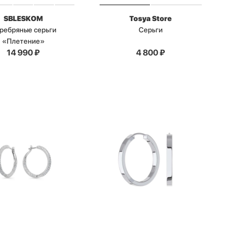
SBLESKOM
Tosya Store
ребряные серьги
Серьги
«Плетение»
14 990
₽
4 800
₽