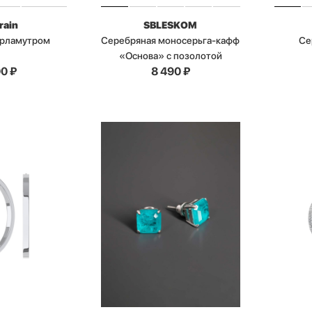
rain
SBLESKOM
ерламутром
Серебряная моносерьга-кафф
Се
«Основа» с позолотой
00
₽
8 490
₽