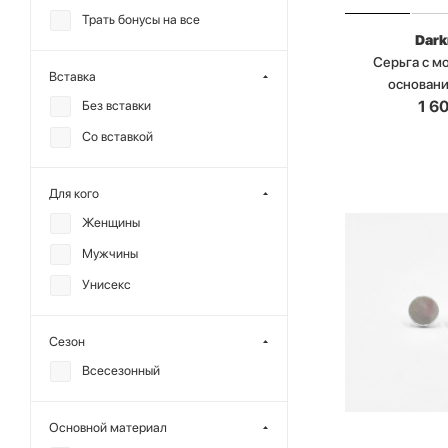
Трать бонусы на все
Dark
Серьга с 
Вставка
основан
1 6
Без вставки
Со вставкой
Для кого
Женщины
Мужчины
Унисекс
Сезон
Всесезонный
Основной материал