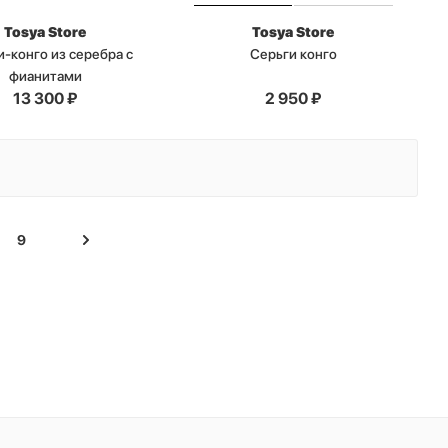
Tosya Store
Tosya Store
-конго из серебра с
Серьги конго
фианитами
13 300
₽
2 950
₽
9