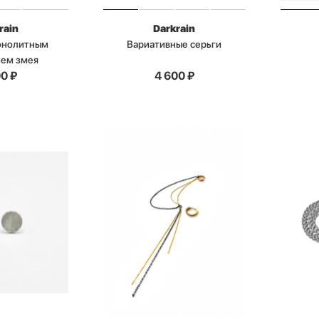
rain
Darkrain
монолитным
Вариативные серьги
ием змея
00
₽
4 600
₽