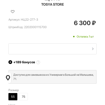
TOSYA STORE
Артикул:
НЦ22-277-3
6 300
₽
ШтрихКод:
2202000115700
Осталась 1 шт
+189
бонусов
Доступно для самовывоза из Универмага Большой на Малышева,
71.
Размер
55
75