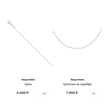
Tosya Store
Tosya Store
Цепь
Цепочка из серебра
4 400 ₽
от
7 900 ₽
от