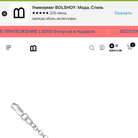
Универмаг BOLSHOY: Мода, Стиль
Скачать
☆☆☆☆☆
★★★★★
(25) звезд
одежда, обувь, аксессуары
ПРИЛОЖЕНИЕ | 3000 бонусов в подарок
БЕСПЛАТ
0
0
БОНУСОВ