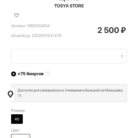
TOSYA STORE
Артикул:
988030404
2 500
₽
ШтрихКод:
2202001541379
+75
бонусов
Доступно для самовывоза из Универмага Большой на Малышева,
71.
Размер
40
Цвет