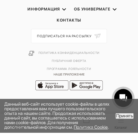
ИНФОРМАЦИЯ
ОБ УНИВЕРМАГЕ
КОНТАКТЫ
ПОДПИСАТЬСЯ НА РАССЫЛКУ
ПОЛИТИКА КОНФИДЕНЦИАЛЬНОСТИ
ПУБЛИЧНАЯ ОФЕРТА
ПРОГРАММА ЛОЯЛЬНОСТИ
НАШЕ ПРИЛОЖЕНИЕ
Данный веб-сайт использует cookie-файлы в целях
предоставления вам лучшего пользовательского
опыта на нашем сайте. Продолжая использовать
Принять
данный сайт, вы соглашаетесь с использованием
В КОРЗИНУ
нами cookie-файлов. Для получения
дополнительной информации см.
Политика Cookie
.
2026 © УНИВЕРМАГ БОЛЬШОЙ | ООО "НЬЮ МАРКЕТ"
Главная
Бренды
Корзина
Каталог