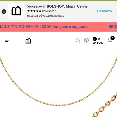
Универмаг BOLSHOY: Мода, Стиль
Скачать
☆☆☆☆☆
★★★★★
(25) звезд
одежда, обувь, аксессуары
АШЕ ПРИЛОЖЕНИЕ | 3000 бонусов в подарок
БЕС
0
0
БОНУСОВ