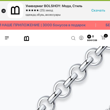
Универмаг BOLSHOY: Мода, Стиль
Скачать
☆☆☆☆☆
★★★★★
(25) звезд
одежда, обувь, аксессуары
НАШЕ ПРИЛОЖЕНИЕ | 3000 бонусов в подарок
БЕ
0
0
БОНУСОВ