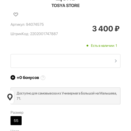
TOSYA STORE
Артикул:
94074575
3 400
₽
ШтрихКод:
2202001747887
Есть в наличии: 1
+0
бонусов
Доступно для самовывоза из Универмага Большой на Малышева,
71.
Размер
55