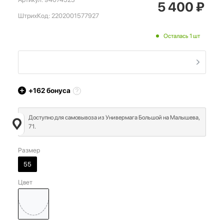
5 400
₽
ШтрихКод:
2202001577927
Осталась 1 шт
+162
бонуса
Доступно для самовывоза из Универмага Большой на Малышева,
71.
Размер
55
Цвет