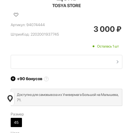
TOSYA STORE
Артикул:
94074444
3 000
₽
ШтрихКод:
2202001937745
Осталась 1 шт
+90
бонусов
Доступно для самовывоза из Универмага Большой на Малышева,
71.
Размер
45