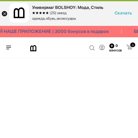
Универмаг BOLSHOY: Мода, Стиль
Скачать
☆☆☆☆☆
★★★★★
(25) звезд
одежда, обувь, аксессуары
 НАШЕ ПРИЛОЖЕНИЕ | 3000 бонусов в подарок
Б
0
0
БОНУСОВ