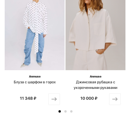
Anmuse
Anmuse
Блуза с шарфом в горох
Джинсовая рубашка с
укороченными рукавами
11 348 ₽
от
10 000 ₽
от