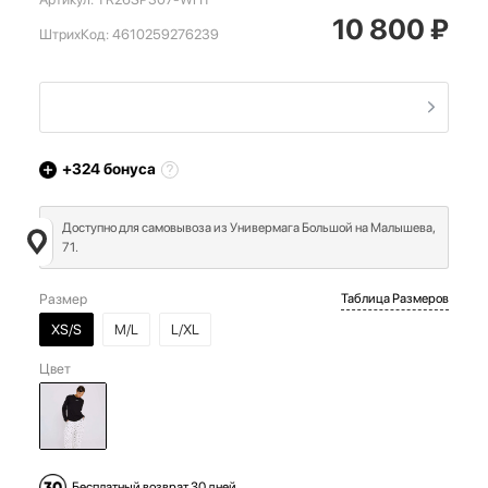
10 800
₽
ШтрихКод:
4610259276239
+324
бонуса
Доступно для самовывоза из Универмага Большой на Малышева,
71.
Размер
Таблица Размеров
XS/S
M/L
L/XL
Цвет
Бесплатный возврат 30 дней