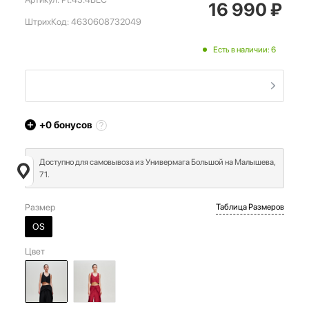
16 990
₽
ШтрихКод:
4630608732049
Есть в наличии: 6
+0
бонусов
Доступно для самовывоза из Универмага Большой на Малышева,
71.
Размер
Таблица Размеров
OS
Цвет