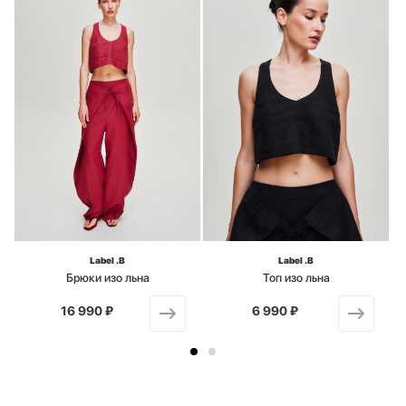
Label .B
Label .B
Брюки изо льна
Топ изо льна
16 990 ₽
от
6 990 ₽
от