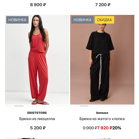
8 900
₽
7 200
₽
НОВИНКА
НОВИНКА
СКИДКА
ERISTSTORE
Anmuse
Брюки из лиоцелла
Брюки из жатого хлопка
5 200
₽
9 900
₽
7 920
₽
20%