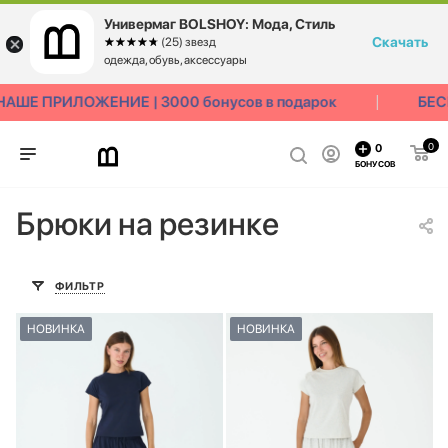
Универмаг BOLSHOY: Мода, Стиль
Скачать
☆☆☆☆☆
★★★★★
(25) звезд
одежда, обувь, аксессуары
Е ПРИЛОЖЕНИЕ | 3000 бонусов в подарок
БЕСПЛ
0
0
БОНУСОВ
Брюки на резинке
ФИЛЬТР
НОВИНКА
НОВИНКА