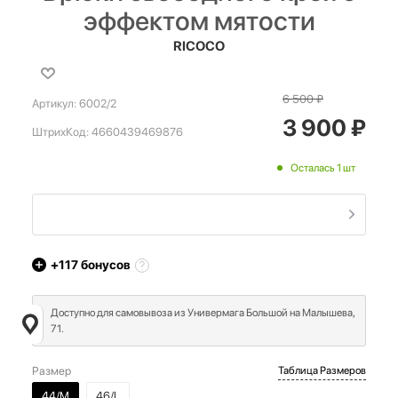
эффектом мятости
RICOCO
6 500
₽
Артикул:
6002/2
3 900
₽
ШтрихКод:
4660439469876
Осталась 1 шт
+117
бонусов
Доступно для самовывоза из Универмага Большой на Малышева,
71.
Размер
Таблица Размеров
44/M
46/L