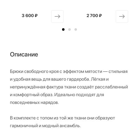
3 600 ₽
от
2 700 ₽
от
Описание
Брюки свободного кроя с эффектом мятости — стильная
и удобная вещь для вашего гардероба. Лёгкая и
непринуждённая фактура ткани создаёт расслабленный
и комфортный образ. Идеально подходят для
повседневных нарядов.
В комплекте с топом из той же ткани они образуют
гармоничный и модный ансамбль.