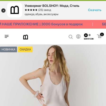
Универмаг BOLSHOY: Мода, Стиль
Скачать
☆☆☆☆☆
★★★★★
(25) звезд
одежда, обувь, аксессуары
НАШЕ ПРИЛОЖЕНИЕ | 3000 бонусов в подарок
БЕ
0
0
БОНУСОВ
НОВИНКА
СКИДКА