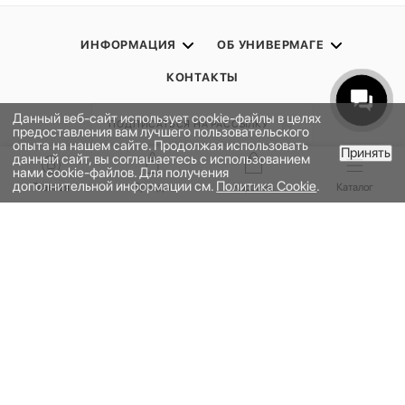
ИНФОРМАЦИЯ
ОБ УНИВЕРМАГЕ
КОНТАКТЫ
Данный веб-сайт использует cookie-файлы в целях
ПОДПИСАТЬСЯ НА РАССЫЛКУ
предоставления вам лучшего пользовательского
опыта на нашем сайте. Продолжая использовать
Принять
данный сайт, вы соглашаетесь с использованием
В КОРЗИНУ
нами cookie-файлов. Для получения
ПОЛИТИКА КОНФИДЕНЦИАЛЬНОСТИ
дополнительной информации см.
Политика Cookie
.
Главная
Бренды
Корзина
Каталог
ПУБЛИЧНАЯ ОФЕРТА
ПРОГРАММА ЛОЯЛЬНОСТИ
НАШЕ ПРИЛОЖЕНИЕ
2026 © УНИВЕРМАГ БОЛЬШОЙ | ООО "НЬЮ МАРКЕТ"