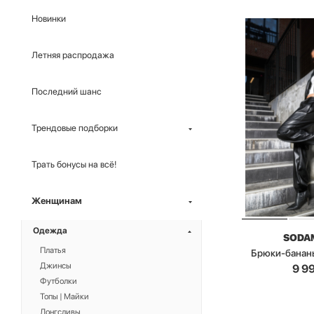
Новинки
Летняя распродажа
Последний шанс
Трендовые подборки
Трать бонусы на всё!
Женщинам
Одежда
SODA
Платья
Брюки-банан
Джинсы
9 9
Футболки
Топы | Майки
Лонгсливы