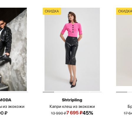
СКИДКА
СКИДК
MODA
Shtripling
ы из экокожи
Капри клеш из экокожи
Б
7 695
₽
45%
90
₽
13 990
₽
17 6