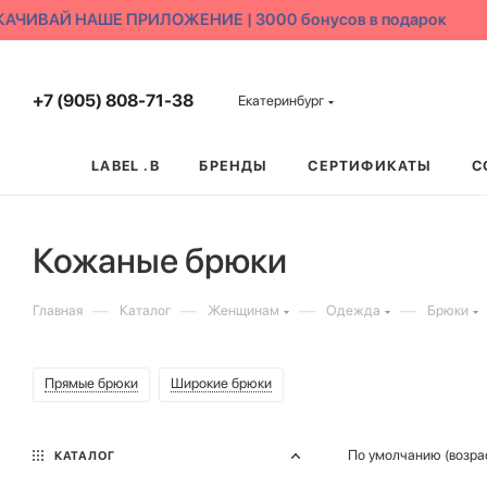
ИВАЙ НАШЕ ПРИЛОЖЕНИЕ | 3000 бонусов в подарок
+7 (905) 808-71-38
Екатеринбург
LABEL .B
БРЕНДЫ
СЕРТИФИКАТЫ
С
Кожаные брюки
—
—
—
—
Главная
Каталог
Женщинам
Одежда
Брюки
Прямые брюки
Широкие брюки
По умолчанию (возра
КАТАЛОГ