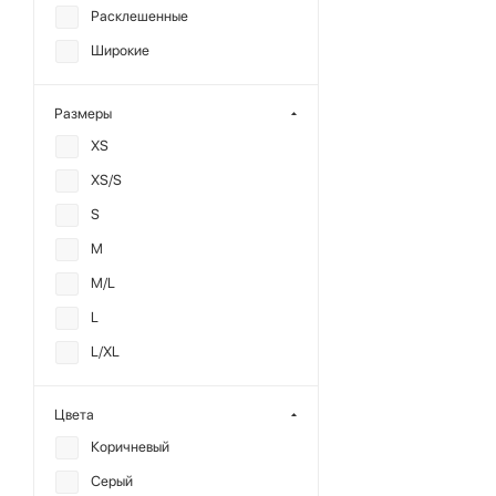
Расклешенные
Широкие
Размеры
XS
XS/S
S
M
M/L
L
L/XL
Цвета
Коричневый
Серый