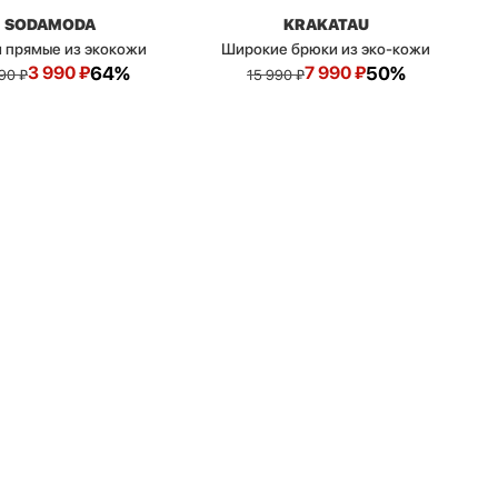
SODAMODA
KRAKATAU
 прямые из экокожи
Широкие брюки из эко-кожи
3 990
₽
64%
7 990
₽
50%
990
₽
15 990
₽