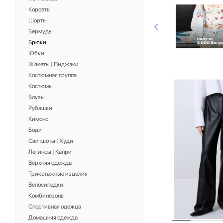
Корсеты
Шорты
Бермуды
Брюки
Юбки
Жакеты | Пиджаки
Костюмная группа
Костюмы
Блузы
Рубашки
Кимоно
Боди
Свитшоты | Худи
Легинсы | Капри
Верхняя одежда
Трикотажные изделия
Велосипедки
Комбинезоны
Спортивная одежда
Домашняя одежда