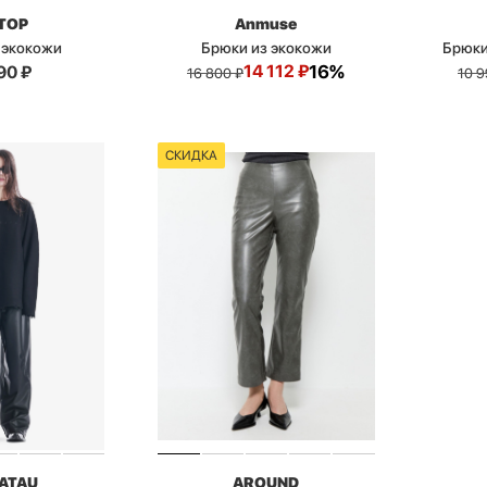
TOP
Anmuse
 экокожи
Брюки из экокожи
Брюки
14 112
₽
16%
90
₽
16 800
₽
10 
СКИДКА
ATAU
AROUND