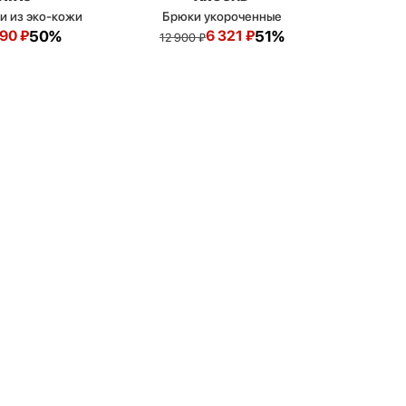
и из эко-кожи
Брюки укороченные
990
₽
50%
6 321
₽
51%
12 900
₽