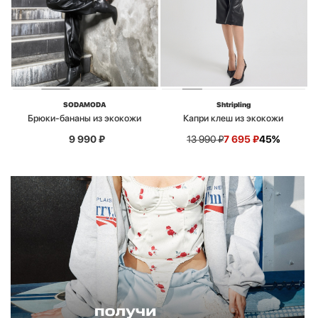
SODAMODA
Shtripling
Брюки-бананы из экокожи
Капри клеш из экокожи
9 990
₽
13 990
₽
7 695
₽
45%