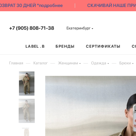
РАТ 30 ДНЕЙ *подробнее
СКАЧИВАЙ НАШЕ ПРИЛОЖ
+7 (905) 808-71-38
Екатеринбург
LABEL .B
БРЕНДЫ
СЕРТИФИКАТЫ
С
—
—
—
—
Главная
Каталог
Женщинам
Одежда
Брюки