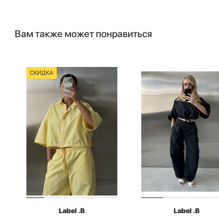
Вам также может понравиться
СКИДКА
Label .B
Label .B