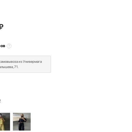
₽
сов
 самовывоза из Универмага
лышева, 71.
в