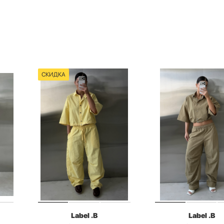
СКИДКА
Label .B
Label .B