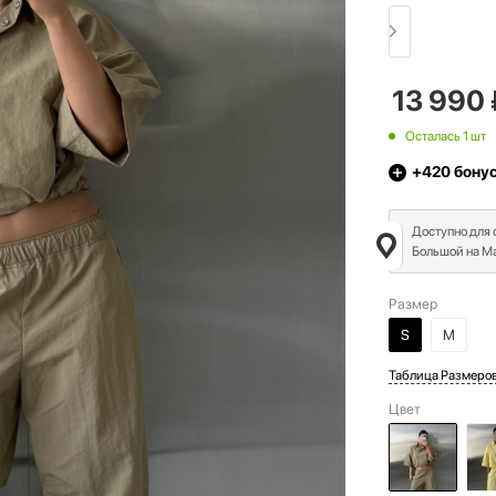
13 990
Осталась 1 шт
+420
бону
Доступно для
Большой на Ма
Размер
S
M
Таблица Размеро
Цвет