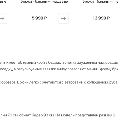
евые
Брюки «бананы» плащевые
Брюки «бананы» пл
от
5 990 ₽
от
13 990 ₽
ль имеет объемный крой в бедрах и слегка зауженный низ, создав
осадку, а регулируемые завязки внизу позволяют менять форму бр
 образов. Брюки легко сочетаются с ветровами с копюшеном, руб
алии 70 см, обхват бедер 93 см. На модели представлен размер S