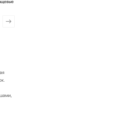
ащевые
ая
юк.
ашами,