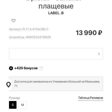
плащевые
LABEL .B
Артикул:
Pt.11.4.4134/2BLC
13 990
₽
ШтрихКод:
4660522479829
+420
бонусов
Доступно для самовывоза из Универмага Большой на Малышева,
71.
Размер
Таблица Размеров
S
M