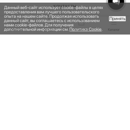
КОНТАКТЫ
Данный веб-сайт использует cookie-файлы в целях
предоставления вам лучшего пользовательского
опыта на нашем сайте. Продолжая использовать
Принять
данный сайт, вы соглашаетесь с использованием
ПОДПИСАТЬСЯ НА РАССЫЛКУ
В КОРЗИНУ
нами cookie-файлов. Для получения
дополнительной информации см.
Политика Cookie
.
Главная
Бренды
Корзина
Каталог
ПОЛИТИКА КОНФИДЕНЦИАЛЬНОСТИ
ПУБЛИЧНАЯ ОФЕРТА
ПРОГРАММА ЛОЯЛЬНОСТИ
НАШЕ ПРИЛОЖЕНИЕ
2026 © УНИВЕРМАГ БОЛЬШОЙ | ООО "НЬЮ МАРКЕТ"