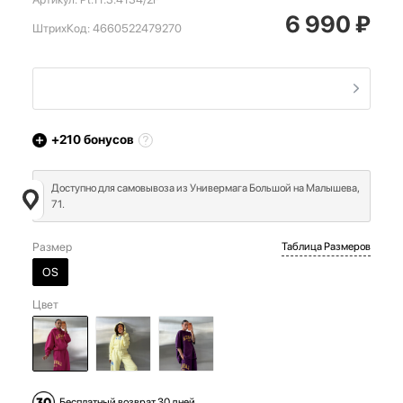
6 990
₽
ШтрихКод:
4660522479270
+210
бонусов
Доступно для самовывоза из Универмага Большой на Малышева,
71.
Размер
Таблица Размеров
OS
Цвет
Бесплатный возврат 30 дней