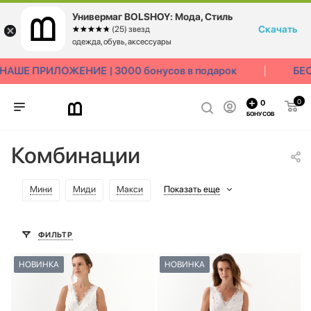
Универмаг BOLSHOY: Мода, Стиль
Скачать
☆☆☆☆☆
★★★★★
(25) звезд
одежда, обувь, аксессуары
Е ПРИЛОЖЕНИЕ | 3000 бонусов в подарок
БЕСПЛ
0
0
БОНУСОВ
Комбинации
Мини
Миди
Макси
Показать еще
ФИЛЬТР
НОВИНКА
НОВИНКА