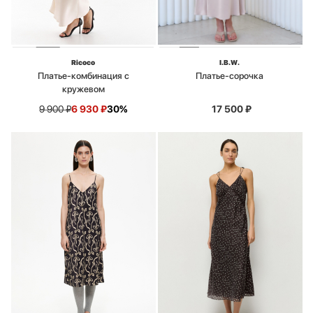
Ricoco
I.B.W.
Платье-комбинация с
Платье-сорочка
кружевом
9 900
₽
6 930
₽
30%
17 500
₽