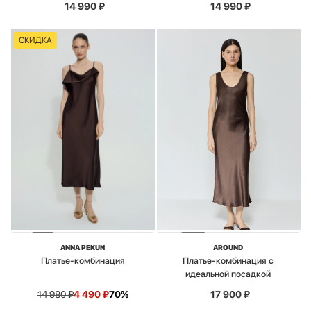
14 990
₽
14 990
₽
СКИДКА
ANNA PEKUN
AROUND
Платье-комбинация
Платье-комбинация с
идеальной посадкой
14 980
₽
4 490
₽
70%
17 900
₽