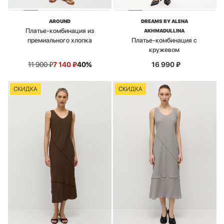
AROUND
DREAMS BY ALENA
Платье-комбинация из
AKHMADULLINA
премиального хлопка
Платье-комбинация с
кружевом
11 900
₽
7 140
₽
40%
16 990
₽
СКИДКА
СКИДКА