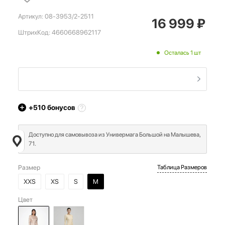
Артикул:
08-3953/2-2511
16 999
₽
ШтрихКод:
4660668962117
Осталась 1 шт
+510
бонусов
Доступно для самовывоза из Универмага Большой на Малышева,
71.
Размер
Таблица Размеров
XXS
XS
S
M
Цвет