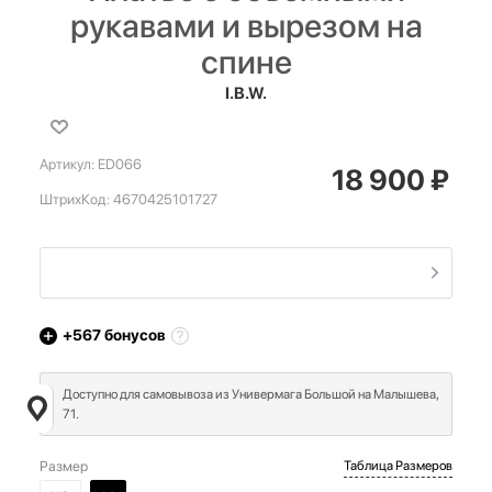
рукавами и вырезом на
спине
I.B.W.
Артикул:
ED066
18 900
₽
ШтрихКод:
4670425101727
+567
бонусов
Доступно для самовывоза из Универмага Большой на Малышева,
71.
Размер
Таблица Размеров