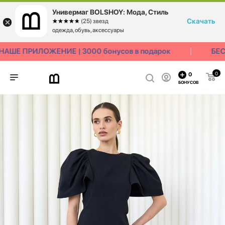
Универмаг BOLSHOY: Мода, Стиль
Скачать
☆☆☆☆☆
★★★★★
(25) звезд
одежда, обувь, аксессуары
ШЕ ПРИЛОЖЕНИЕ | 3000 бонусов в подарок
БЕСП
0
0
БОНУСОВ