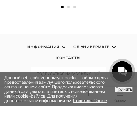
ИНФОРМАЦИЯ
ОБ УНИВЕРМАГЕ
КОНТАКТЫ
ПОДПИСАТЬСЯ НА РАССЫЛКУ
Данный веб-сайт использует cookie-файлы в целях
предоставления вам лучшего пользовательского
опыта на нашем сайте. Продолжая использовать
Принять
ПОЛИТИКА КОНФИДЕНЦИАЛЬНОСТИ
данный сайт, вы соглашаетесь с использованием
В КОРЗИНУ
нами cookie-файлов. Для получения
ПУБЛИЧНАЯ ОФЕРТА
дополнительной информации см.
Политика Cookie
.
Главная
Бренды
Корзина
Каталог
ПРОГРАММА ЛОЯЛЬНОСТИ
НАШЕ ПРИЛОЖЕНИЕ