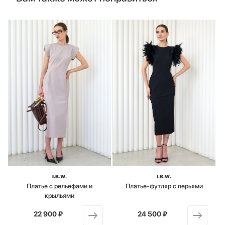
I.B.W.
I.B.W.
Платье с рельефами и
Платье-футляр с перьями
крыльями
22 900 ₽
от
24 500 ₽
от