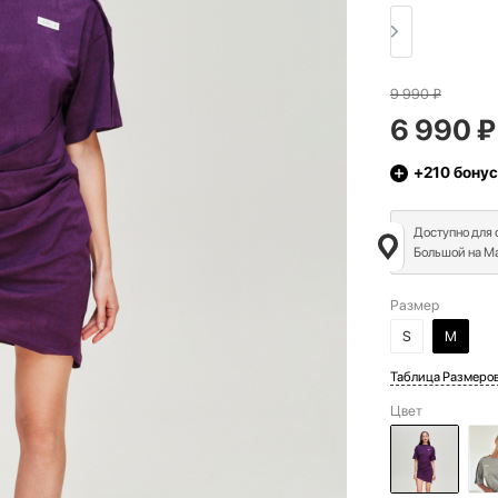
9 990
₽
6 990
₽
+210
бонус
Доступно для
Большой на Ма
Размер
S
M
Таблица Размеро
Цвет