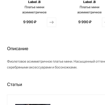
Label .B
Label .B
Платье мини
Платье мини
асимметричное
асимметричное
от
9 990 ₽
от
9 990 ₽
Описание
Фиолетовое асимметричное платье мини. Насыщенный оттено
серебряными аксессуарами и босоножками.
Статьи