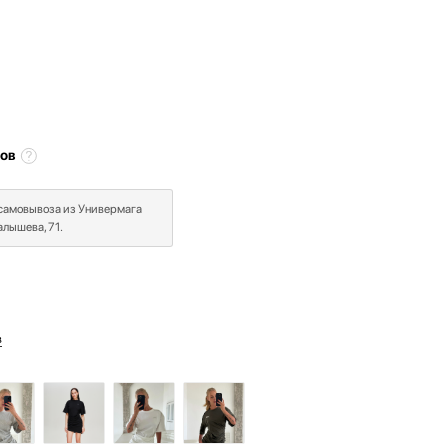
ов
 самовывоза из Универмага
лышева, 71.
в