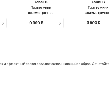
Label .B
Label .B
Платье мини
Платье мини
асимметричное
асимметрично
от
9 990 ₽
от
6 990 ₽
к и эффектный подол создают запоминающийся образ. Сочетайте