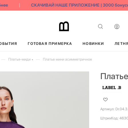
е
СКАЧИВАЙ НАШЕ ПРИЛОЖЕНИЕ | 3000 бонусов в
ОБЫТИЯ
ГОТОВАЯ ПРИМЕРКА
НОВИНКИ
ЛЕТН
—
—
Платья-миди
Платье мини асимметричное
Платье
Артикул:
Dr.04.3
ШтрихКод:
463