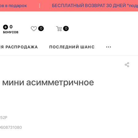
 подарок
БЕСПЛАТНЫЙ ВОЗВРАТ 30 ДНЕЙ *подро
0
0
0
БОНУСОВ
ЯЯ РАСПРОДАЖА
ПОСЛЕДНИЙ ШАНС
 мини асимметричное
.52P
0608731080