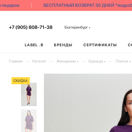
одарок
БЕСПЛАТНЫЙ ВОЗВРАТ 30 ДНЕЙ *подробне
+7 (905) 808-71-38
Екатеринбург
LABEL .B
БРЕНДЫ
СЕРТИФИКАТЫ
С
—
—
—
—
Главная
Каталог
Женщинам
Одежда
Платья
СКИДКА