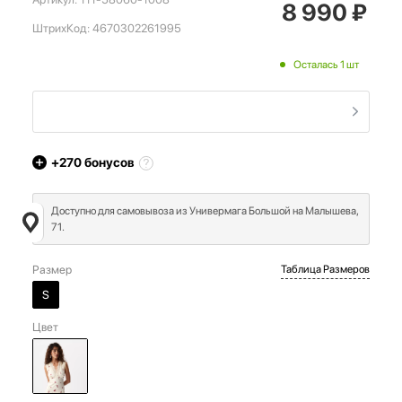
8 990
₽
ШтрихКод:
4670302261995
Осталась 1 шт
+270
бонусов
Доступно для самовывоза из Универмага Большой на Малышева,
71.
Размер
Таблица Размеров
S
Цвет