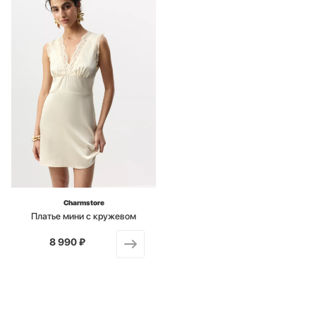
Charmstore
Платье мини с кружевом
8 990 ₽
от