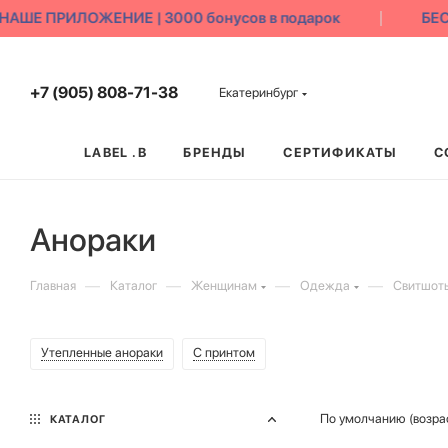
Е ПРИЛОЖЕНИЕ | 3000 бонусов в подарок
БЕСПЛ
+7 (905) 808-71-38
Екатеринбург
LABEL .B
БРЕНДЫ
СЕРТИФИКАТЫ
С
Анораки
—
—
—
—
Главная
Каталог
Женщинам
Одежда
Свитшоты
Утепленные анораки
С принтом
По умолчанию (возра
КАТАЛОГ