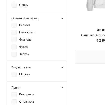
Осень
Основной материал
Вельвет
ARO
Полиэстер
Свитшот Aroun
Фланель
12 9
Футер
Хлопок
Вид застежки
Молния
Принт
Без принта
С принтом