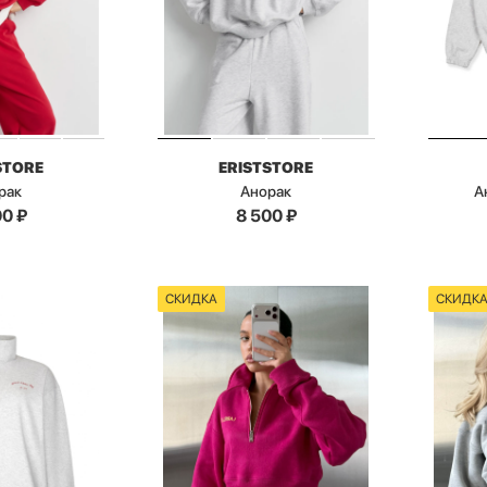
STORE
ERISTSTORE
рак
Анорак
А
00
₽
8 500
₽
СКИДКА
СКИДК