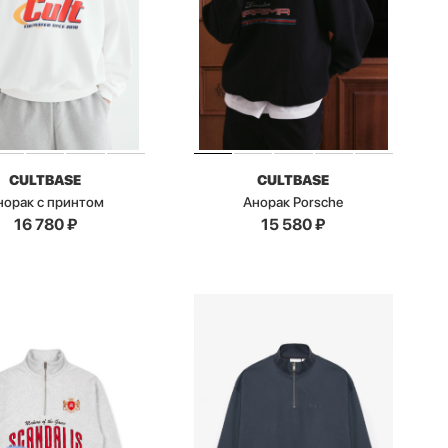
CULTBASE
CULTBASE
норак с принтом
Анорак Porsche
16 780
₽
15 580
₽