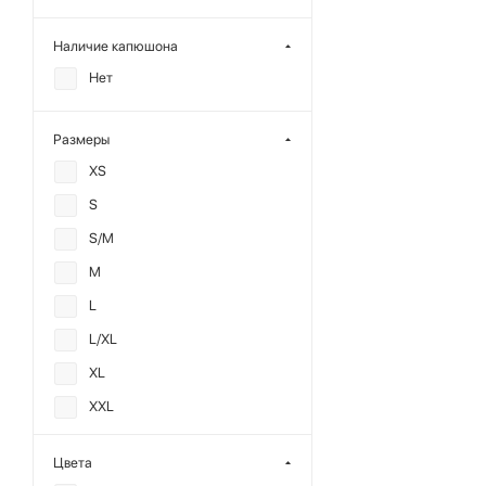
Наличие капюшона
Нет
Размеры
XS
S
S/M
M
L
L/XL
XL
XXL
OS
Цвета
40