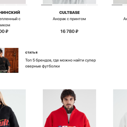
БЧИНСКИЙ
CULTBASE
епленный с
Анорак с принтом
А
ником
00
₽
16 780
₽
СТАТЬЯ
Топ 5 брендов, где можно найти супер
оверные футболки