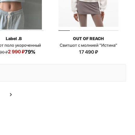
Label .B
OUT OF REACH
т поло укороченный
Свитшот с молнией "Истина"
2 990
₽
79%
17 490
₽
990
₽