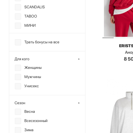
SCANDALIS
TABOO
МИНИ
ANMUSE
Трать бонусы на все
F | ABLE
ERIST
Ано
KRAKATAU
8 5
Для кого
MIARTLAND
Женщины
OUT OF REACH
Мужчины
ГОША РУБЧИНСКИЙ
Унисекс
Сезон
Весна
Всесезонный
Зима