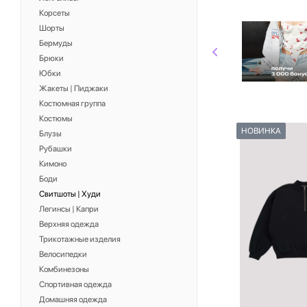
Корсеты
Шорты
Бермуды
Брюки
Юбки
Жакеты | Пиджаки
Костюмная группа
Костюмы
НОВИНКА
Блузы
Рубашки
Кимоно
Боди
Свитшоты | Худи
Легинсы | Капри
Верхняя одежда
Трикотажные изделия
Велосипедки
Комбинезоны
Спортивная одежда
Домашняя одежда