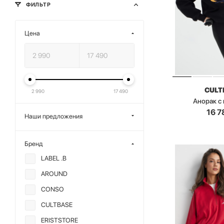
ФИЛЬТР
Цена
CULT
2 990
17 490
Анорак с
16 7
Наши предложения
Бренд
LABEL .B
AROUND
CONSO
CULTBASE
ERISTSTORE