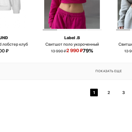
UND
Label .B
d лобстер клуб
Свитшот поло укороченный
Свитшо
2 990
₽
79%
00
₽
13 990
₽
13 
ПОКАЗАТЬ ЕЩЕ
1
2
3