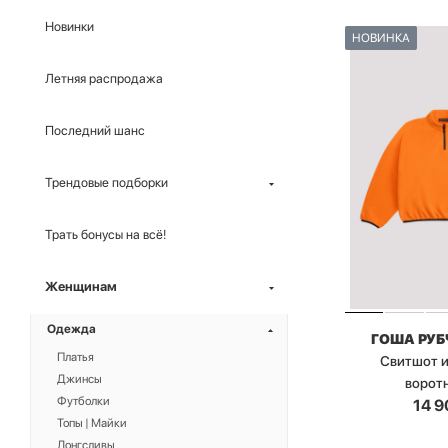
Новинки
НОВИНКА
Летняя распродажа
Последний шанс
Трендовые подборки
Трать бонусы на всё!
Женщинам
Одежда
ГОША РУ
Платья
Свитшот и
Джинсы
ворот
Футболки
14 9
Топы | Майки
Лонгсливы