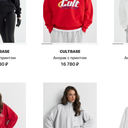
BASE
CULTBASE
 принтом
Анорак с принтом
А
80
₽
16 780
₽