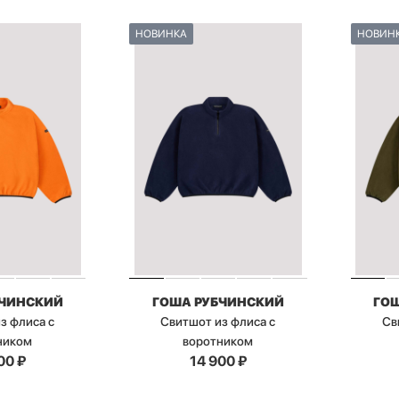
НОВИНКА
НОВИН
БЧИНСКИЙ
ГОША РУБЧИНСКИЙ
ГО
з флиса с
Свитшот из флиса с
Св
ником
воротником
00
₽
14 900
₽