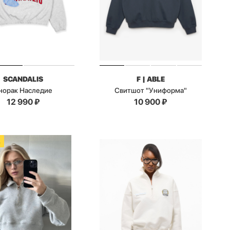
SCANDALIS
F | ABLE
норак Наследие
Свитшот "Униформа"
12 990
₽
10 900
₽
А