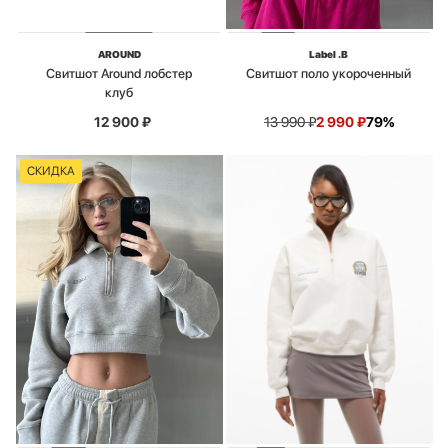
AROUND
Label .B
Свитшот Around лобстер
Свитшот поло укороченный
клуб
12 900
₽
13 990
₽
2 990
₽
79%
СКИДКА