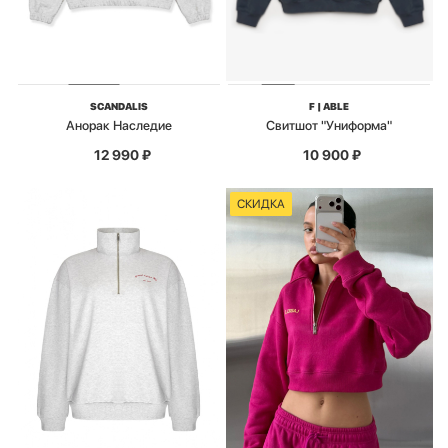
SCANDALIS
F | ABLE
Анорак Наследие
Свитшот "Униформа"
12 990
₽
10 900
₽
СКИДКА