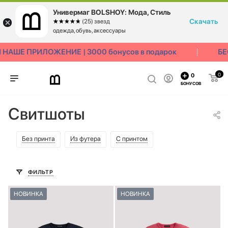
Универмаг BOLSHOY: Мода, Стиль
Скачать
☆☆☆☆☆
★★★★★
(25) звезд
одежда, обувь, аксессуары
АШЕ ПРИЛОЖЕНИЕ | 3000 бонусов в подарок
БЕС
0
0
БОНУСОВ
Свитшоты
Без принта
Из футера
С принтом
ФИЛЬТР
НОВИНКА
НОВИНКА