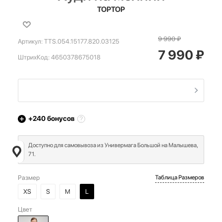
TOPTOP
9 990
₽
Артикул:
TTS.054.15177.820.03125
7 990
₽
ШтрихКод:
4650378675018
+240
бонусов
Доступно для самовывоза из Универмага Большой на Малышева,
71.
Размер
Таблица Размеров
XS
S
M
L
Цвет