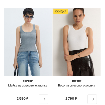
СКИДКА
TOPTOP
TOPTOP
Майка из смесового хлопка
Боди из смесового хлопка
2 590 ₽
от
2 790 ₽
от