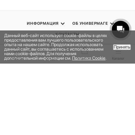
ИНФОРМАЦИЯ
ОБ УНИВЕРМАГЕ
КОНТАКТЫ
Данный веб-сайт использует cookie-файлы в целях
предоставления вам лучшего пользовательского
опыта на нашем сайте. Продолжая использовать
Принять
данный сайт, вы соглашаетесь с использованием
ПОДПИСАТЬСЯ НА РАССЫЛКУ
В КОРЗИНУ
нами cookie-файлов. Для получения
дополнительной информации см.
Политика Cookie
.
Главная
Бренды
Корзина
Каталог
ПОЛИТИКА КОНФИДЕНЦИАЛЬНОСТИ
ПУБЛИЧНАЯ ОФЕРТА
ПРОГРАММА ЛОЯЛЬНОСТИ
НАШЕ ПРИЛОЖЕНИЕ