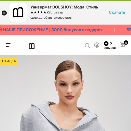
Универмаг BOLSHOY: Мода, Стиль
Скачать
☆☆☆☆☆
★★★★★
(25) звезд
одежда, обувь, аксессуары
НАШЕ ПРИЛОЖЕНИЕ | 3000 бонусов в подарок
БЕ
0
0
БОНУСОВ
СКИДКА