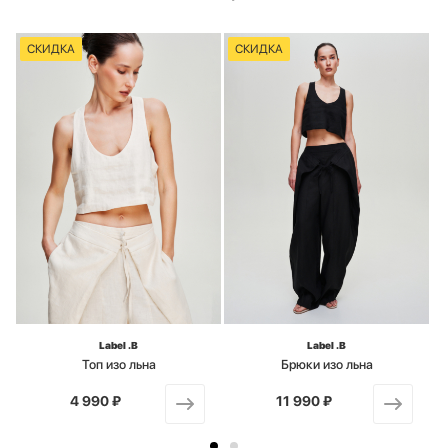
СКИДКА
СКИДКА
Label .B
Label .B
Топ изо льна
Брюки изо льна
4 990 ₽
от
11 990 ₽
от