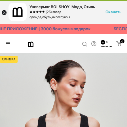
Универмаг BOLSHOY: Мода, Стиль
Скачать
☆☆☆☆☆
★★★★★
(25) звезд
одежда, обувь, аксессуары
 ПРИЛОЖЕНИЕ | 3000 бонусов в подарок
БЕСПЛА
0
0
БОНУСОВ
СКИДКА