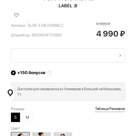
LABEL .B
6 990
₽
Артикул:
Tp.05.3.08.0426BLC
4 990
₽
ШтрихКод:
4630608731660
+150
бонусов
Доступно для самовывоза из Универмага Большой на Малышева,
71.
Размер
Таблица Размеров
S
M
Цвет