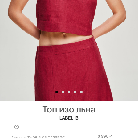
Топ изо льна
LABEL .B
6 990
₽
Артикул:
Tp.05.3.08.0426BRG