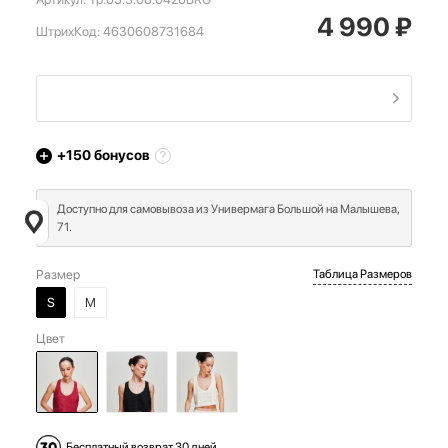
4 990
₽
ШтрихКод:
4630608731684
+150
бонусов
Доступно для самовывоза из Универмага Большой на Малышева,
71.
Размер
Таблица Размеров
S
M
Цвет
Бесплатный возврат 30 дней