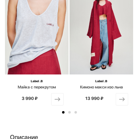
Label .B
Label .B
Майка с перекрутом
Кимоно макси изо льна
3 990 ₽
от
13 990 ₽
от
Описание