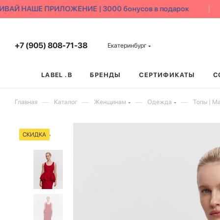
АЙ НАШЕ ПРИЛОЖЕНИЕ | 3000 бонусов в подарок
+7 (905) 808-71-38
Екатеринбург
LABEL .B
БРЕНДЫ
СЕРТИФИКАТЫ
С
—
—
—
—
Главная
Каталог
Женщинам
Одежда
Топы | М
СКИДКА