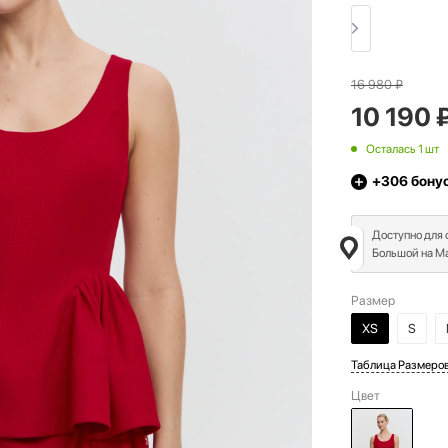
16 980
₽
10 190
Осталась 1 шт
+306
бону
Доступно для
Большой на Ма
Размер
XS
S
Таблица Размеро
Цвет