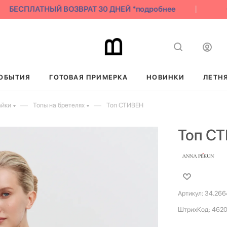
БЕСПЛАТНЫЙ ВОЗВРАТ 30 ДНЕЙ *подробнее
С
ОБЫТИЯ
ГОТОВАЯ ПРИМЕРКА
НОВИНКИ
ЛЕТН
—
—
айки
Топы на бретелях
Топ СТИВЕН
Топ С
Артикул:
34.266
ШтрихКод:
462