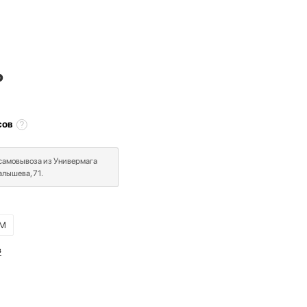
₽
сов
 самовывоза из Универмага
лышева, 71.
M
в