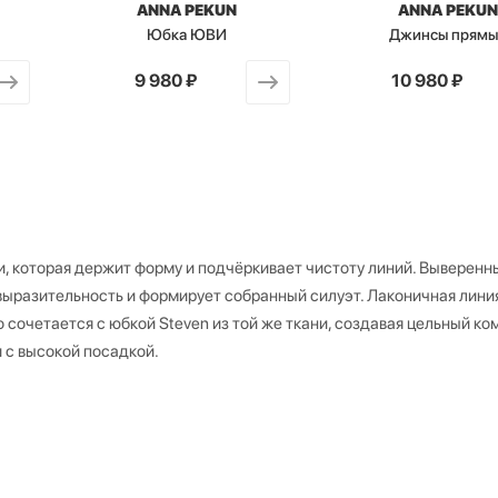
ANNA PEKUN
ANNA PEKU
Юбка ЮВИ
Джинсы прямы
от
9 980 ₽
от
10 980 ₽
и, которая держит форму и подчёркивает чистоту линий. Выверенн
 выразительность и формирует собранный силуэт. Лаконичная лини
сочетается с юбкой Steven из той же ткани, создавая цельный ком
 с высокой посадкой.