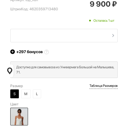
9 900
₽
ШтрихКод:
4620359713480
Осталась 1 шт
+297
бонусов
Доступно для самовывоза из Универмага Большой на Малышева,
71.
Размер
Таблица Размеров
S
M
L
Цвет