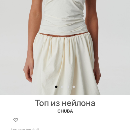
Топ из нейлона
CHUBA
Артикул:
top_fluff