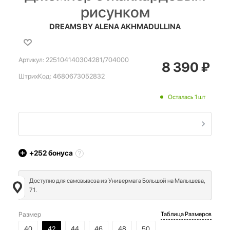
рисунком
DREAMS BY ALENA AKHMADULLINA
Артикул:
225104140304281/704000
8 390
₽
ШтрихКод:
4680673052832
Осталась 1 шт
+252
бонуса
Доступно для самовывоза из Универмага Большой на Малышева,
71.
Размер
Таблица Размеров
40
42
44
46
48
50