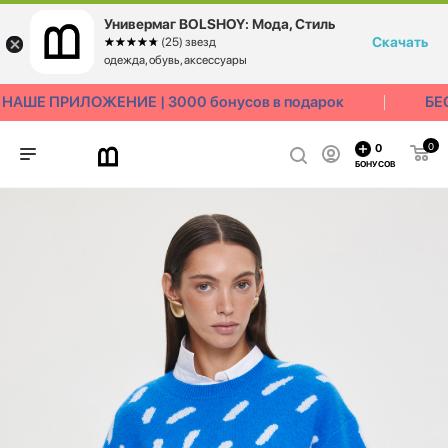
Универмаг BOLSHOY: Мода, Стиль
Скачать
☆☆☆☆☆
★★★★★
(25) звезд
одежда, обувь, аксессуары
АШЕ ПРИЛОЖЕНИЕ | 3000 бонусов в подарок
БЕС
0
0
БОНУСОВ