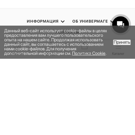
ИНФОРМАЦИЯ
ОБ УНИВЕРМАГЕ
Данный веб-сайт использует cookie-файлы в целях
КОНТАКТЫ
предоставления вам лучшего пользовательского
опыта на нашем сайте. Продолжая использовать
Принять
данный сайт, вы соглашаетесь с использованием
В КОРЗИНУ
ПОДПИСАТЬСЯ НА РАССЫЛКУ
нами cookie-файлов. Для получения
дополнительной информации см.
Политика Cookie
.
Главная
Бренды
Корзина
Каталог
ПОЛИТИКА КОНФИДЕНЦИАЛЬНОСТИ
ПУБЛИЧНАЯ ОФЕРТА
ПРОГРАММА ЛОЯЛЬНОСТИ
НАШЕ ПРИЛОЖЕНИЕ