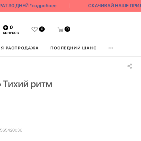
 30 ДНЕЙ *подробнее
СКАЧИВАЙ НАШЕ ПРИЛОЖ
0
0
0
БОНУСОВ
ЯЯ РАСПРОДАЖА
ПОСЛЕДНИЙ ШАНС
 Тихий ритм
0565420036