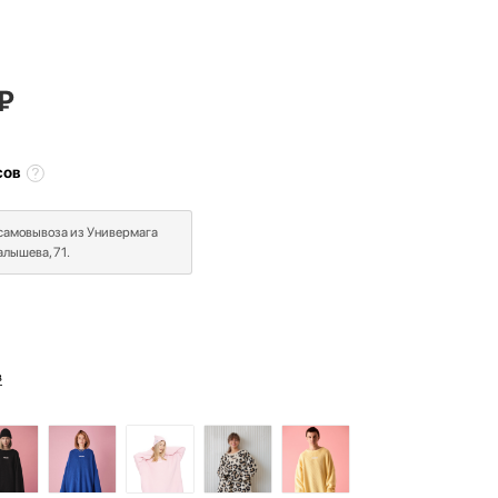
₽
сов
 самовывоза из Универмага
лышева, 71.
в