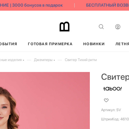
| 3000 бонусов в подарок
БЕСПЛАТНЫЙ ВОЗВРАТ
ОБЫТИЯ
ГОТОВАЯ ПРИМЕРКА
НОВИНКИ
ЛЕТН
—
—
ные изделия
Джемперы
Свитер Тихий ритм
Свитер
Артикул:
SV
ШтрихКод:
461