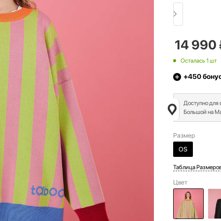
14 990
Осталась 1 шт
+450
бону
Доступно для
Большой на Ма
Размер
OS
Таблица Размеро
Цвет