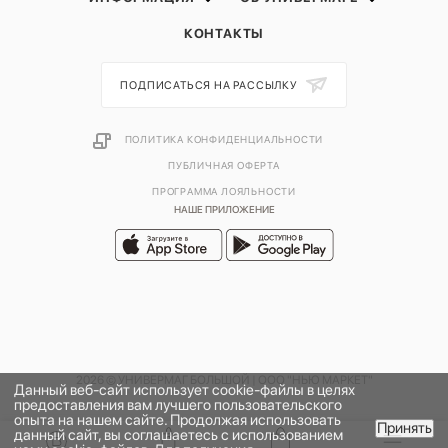
КОНТАКТЫ
ПОДПИСАТЬСЯ НА РАССЫЛКУ
ПОЛИТИКА КОНФИДЕНЦИАЛЬНОСТИ
ПУБЛИЧНАЯ ОФЕРТА
ПРОГРАММА ЛОЯЛЬНОСТИ
НАШЕ ПРИЛОЖЕНИЕ
2026 © УНИВЕРМАГ БОЛЬШОЙ | ООО "НЬЮ МАРКЕТ"
Данный веб-сайт использует cookie-файлы в целях
предоставления вам лучшего пользовательского
опыта на нашем сайте. Продолжая использовать
Принять
данный сайт, вы соглашаетесь с использованием
В КОРЗИНУ