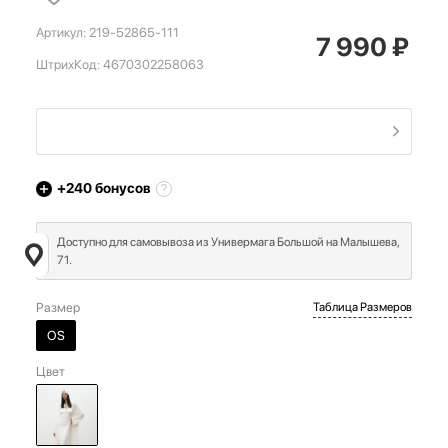
Артикул:
219-52865-111
7 990
₽
ШтрихКод:
4670302258063
+240
бонусов
Доступно для самовывоза из Универмага Большой на Малышева,
71.
Размер
Таблица Размеров
OS
Цвет