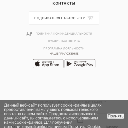
КОНТАКТЫ
ПОДПИСАТЬСЯ НА РАССЫЛКУ
ПОЛИТИКА КОНФИДЕНЦИАЛЬНОСТИ
ПУБЛИЧНАЯ ОФЕРТА
ПРОГРАММА ЛОЯЛЬНОСТИ
НАШЕ ПРИЛОЖЕНИЕ
2026 © УНИВЕРМАГ БОЛЬШОЙ | ООО "НЬЮ МАРКЕТ"
Данный веб-сайт использует cookie-файлы в целях
предоставления вам лучшего пользовательского
опыта на нашем сайте. Продолжая использовать
Принять
данный сайт, вы соглашаетесь с использованием
В КОРЗИНУ
нами cookie-файлов. Для получения
дополнительной информации см.
Политика Cookie
.
Главная
Бренды
Корзина
Каталог