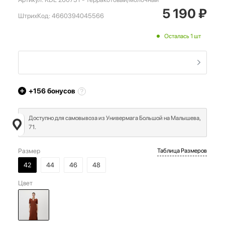
5 190
₽
ШтрихКод:
4660394045566
Осталась 1 шт
+156
бонусов
Доступно для самовывоза из Универмага Большой на Малышева,
71.
Размер
Таблица Размеров
42
44
46
48
Цвет