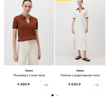
Conso
Conso
Пуловер в стиле поло
Платье с воротником-поло
4 490 ₽
от
4 545 ₽
от