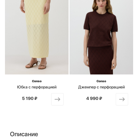
Conso
Conso
Юбка с перфорацией
Джемпер с перфорацией
5 190 ₽
от
4 990 ₽
от
Описание