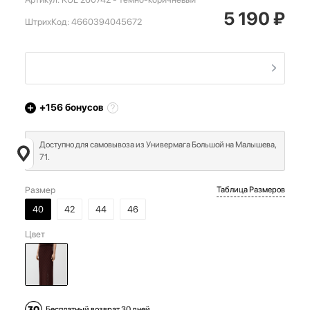
5 190
₽
ШтрихКод:
4660394045672
+156
бонусов
Доступно для самовывоза из Универмага Большой на Малышева,
71.
Размер
Таблица Размеров
40
42
44
46
Цвет
Бесплатный возврат 30 дней