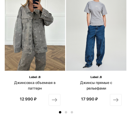
Label .B
Label .B
Джинсовка объемная в
Джинсы прямые с
паттерн
рельефами
12 990 ₽
от
17 990 ₽
от