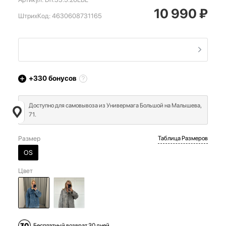
10 990
₽
ШтрихКод:
4630608731165
+330
бонусов
Доступно для самовывоза из Универмага Большой на Малышева,
71.
Размер
Таблица Размеров
OS
Цвет
Бесплатный возврат 30 дней