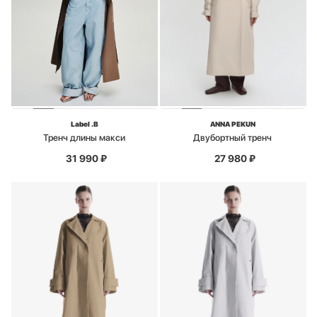
Label .B
ANNA PEKUN
Тренч длины макси
Двубортный тренч
31 990
₽
27 980
₽