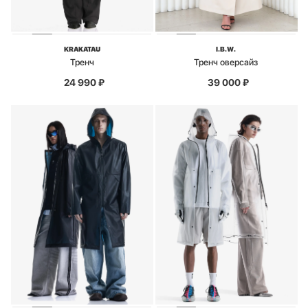
KRAKATAU
I.B.W.
Тренч
Тренч оверсайз
24 990
₽
39 000
₽