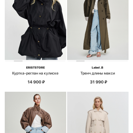
ERISTSTORE
Label .B
Куртка-реглан на кулиске
Тренч длины макси
14 900
₽
31 990
₽