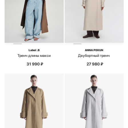
Label .B
ANNA PEKUN
Тренч длины макси
Двубортный тренч
31 990
₽
27 980
₽