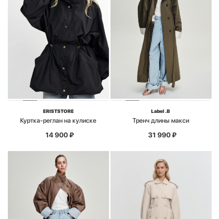
ERISTSTORE
Label .B
Куртка-реглан на кулиске
Тренч длины макси
14 900
₽
31 990
₽