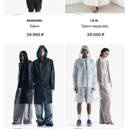
KRAKATAU
I.B.W.
Тренч
Тренч оверсайз
24 990
₽
39 000
₽