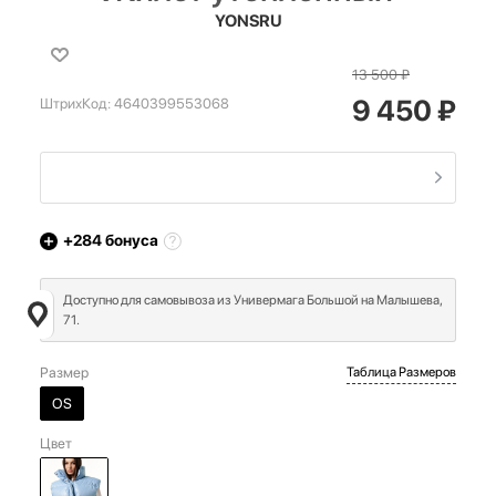
YONSRU
13 500
₽
9 450
₽
ШтрихКод:
4640399553068
+284
бонуса
Доступно для самовывоза из Универмага Большой на Малышева,
71.
Размер
Таблица Размеров
OS
Цвет