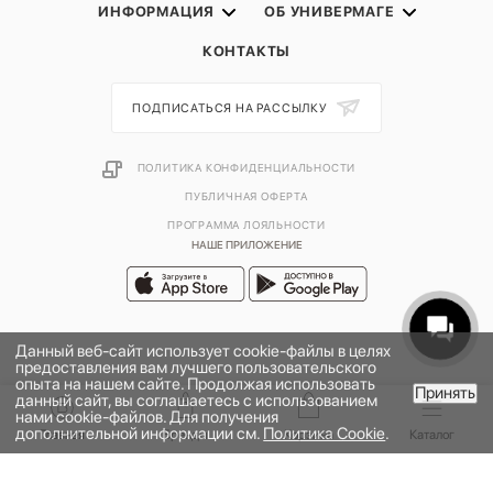
ИНФОРМАЦИЯ
ОБ УНИВЕРМАГЕ
КОНТАКТЫ
ПОДПИСАТЬСЯ НА РАССЫЛКУ
ПОЛИТИКА КОНФИДЕНЦИАЛЬНОСТИ
ПУБЛИЧНАЯ ОФЕРТА
ПРОГРАММА ЛОЯЛЬНОСТИ
НАШЕ ПРИЛОЖЕНИЕ
Данный веб-сайт использует cookie-файлы в целях
предоставления вам лучшего пользовательского
опыта на нашем сайте. Продолжая использовать
Принять
данный сайт, вы соглашаетесь с использованием
В КОРЗИНУ
нами cookie-файлов. Для получения
дополнительной информации см.
Политика Cookie
.
2026 © УНИВЕРМАГ БОЛЬШОЙ | ООО "НЬЮ МАРКЕТ"
Главная
Бренды
Корзина
Каталог