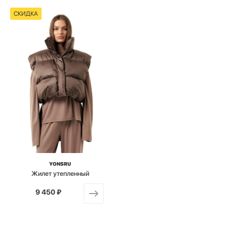
СКИДКА
YONSRU
Жилет утепленный
9 450 ₽
от