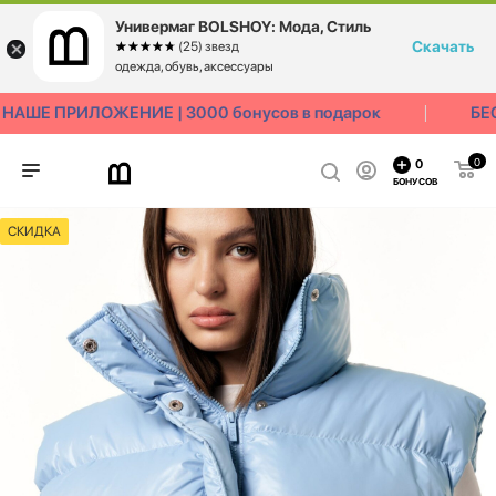
Универмаг BOLSHOY: Мода, Стиль
Скачать
☆☆☆☆☆
★★★★★
(25) звезд
одежда, обувь, аксессуары
АШЕ ПРИЛОЖЕНИЕ | 3000 бонусов в подарок
БЕС
0
0
БОНУСОВ
СКИДКА