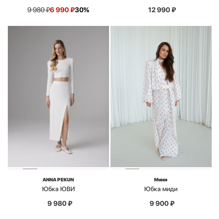
9 980
₽
6 990
₽
30%
12 990
₽
ANNA PEKUN
Мини
Юбка ЮВИ
Юбка миди
9 980
₽
9 900
₽