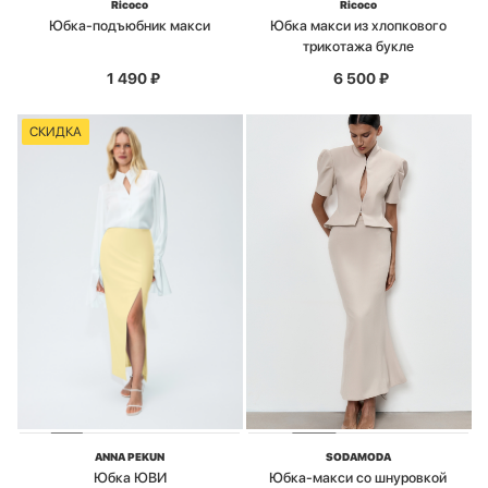
Ricoco
Ricoco
Юбка-подъюбник макси
Юбка макси из хлопкового
трикотажа букле
1 490
₽
6 500
₽
СКИДКА
ANNA PEKUN
SODAMODA
Юбка ЮВИ
Юбка-макси со шнуровкой