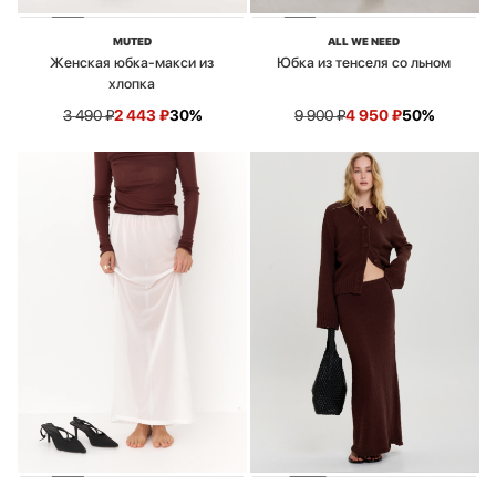
MUTED
ALL WE NEED
Женская юбка-макси из
Юбка из тенселя со льном
хлопка
3 490
₽
2 443
₽
30%
9 900
₽
4 950
₽
50%