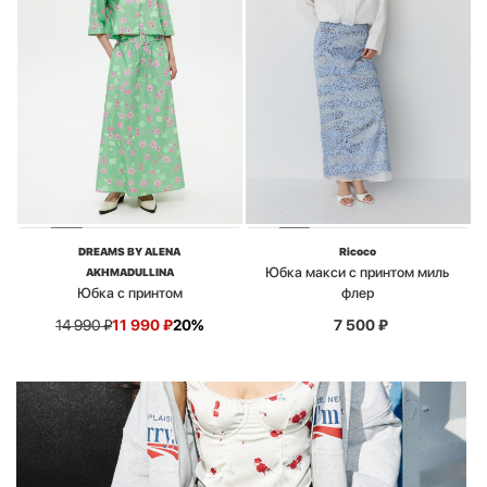
DREAMS BY ALENA
Ricoco
Юбка макси с принтом миль
AKHMADULLINA
Юбка с принтом
флер
14 990
₽
11 990
₽
20%
7 500
₽