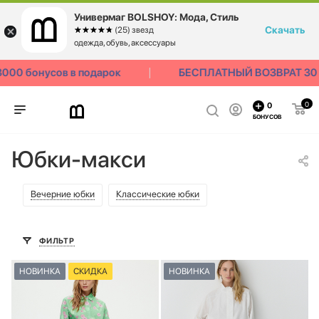
Универмаг BOLSHOY: Мода, Стиль
Скачать
☆☆☆☆☆
★★★★★
(25) звезд
одежда, обувь, аксессуары
 бонусов в подарок
БЕСПЛАТНЫЙ ВОЗВРАТ 30 ДН
0
0
БОНУСОВ
Юбки-макси
Вечерние юбки
Классические юбки
ФИЛЬТР
НОВИНКА
СКИДКА
НОВИНКА