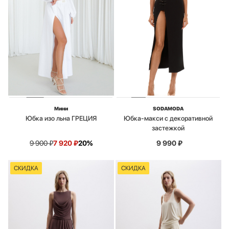
Мини
SODAMODA
Юбка изо льна ГРЕЦИЯ
Юбка-макси с декоративной
застежкой
9 900
₽
7 920
₽
20%
9 990
₽
СКИДКА
СКИДКА