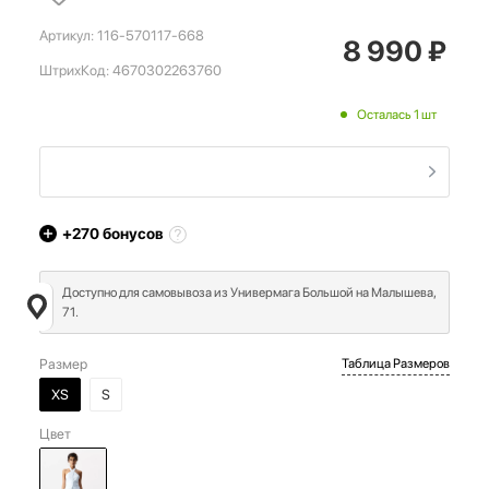
Артикул:
116-570117-668
8 990
₽
ШтрихКод:
4670302263760
Осталась 1 шт
+270
бонусов
Доступно для самовывоза из Универмага Большой на Малышева,
71.
Размер
Таблица Размеров
XS
S
Цвет