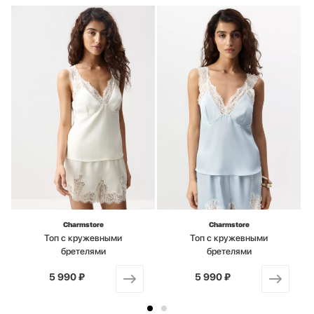
Charmstore
Charmstore
Топ с кружевными
Топ с кружевными
бретелями
бретелями
5 990 ₽
от
5 990 ₽
от