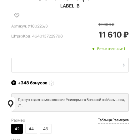
LABEL .B
12 900
₽
Артикул:
У180226/3
11 610
₽
ШтрихКод:
4640137229798
Есть в наличии: 1
+348
бонусов
Доступно для самовывоза из Универмага Большой на Малышева,
71.
Размер
Таблица Размеров
42
44
46