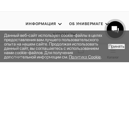
ИНФОРМАЦИЯ
ОБ УНИВЕРМАГЕ
КОНТАКТЫ
Данный веб-сайт использует cookie-файлы в целях
предоставления вам лучшего пользовательского
опыта на нашем сайте. Продолжая использовать
Принять
данный сайт, вы соглашаетесь с использованием
ПОДПИСАТЬСЯ НА РАССЫЛКУ
В КОРЗИНУ
нами cookie-файлов. Для получения
дополнительной информации см.
Политика Cookie
.
Главная
Бренды
Корзина
Каталог
ПОЛИТИКА КОНФИДЕНЦИАЛЬНОСТИ
ПУБЛИЧНАЯ ОФЕРТА
ПРОГРАММА ЛОЯЛЬНОСТИ
НАШЕ ПРИЛОЖЕНИЕ