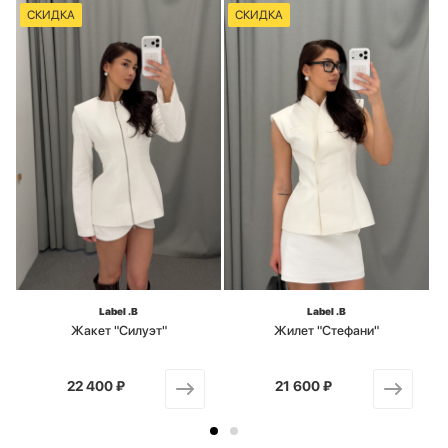
СКИДКА
СКИДКА
Label .B
Label .B
Жакет "Силуэт"
Жилет "Стефани"
22 400 ₽
от
21 600 ₽
от