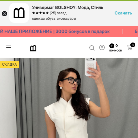
Универмаг BOLSHOY: Мода, Стиль
Скачать
☆☆☆☆☆
★★★★★
(25) звезд
одежда, обувь, аксессуары
НАШЕ ПРИЛОЖЕНИЕ | 3000 бонусов в подарок
БЕ
0
0
БОНУСОВ
СКИДКА