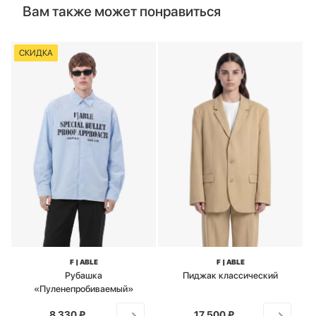
Вам также может понравиться
СКИДКА
F | ABLE
F | ABLE
Рубашка
Пиджак классический
«Пуленепробиваемый»
8 330 ₽
от
17 500 ₽
от