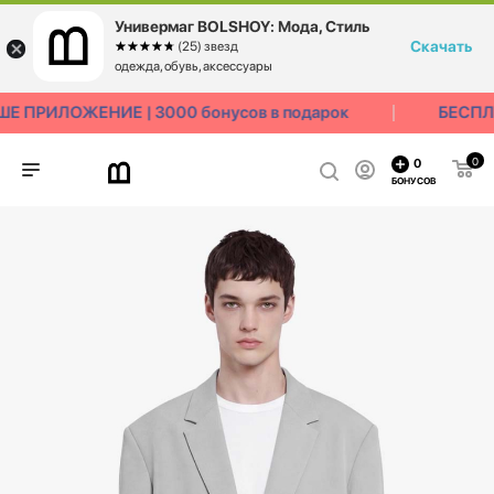
Универмаг BOLSHOY: Мода, Стиль
Скачать
☆☆☆☆☆
★★★★★
(25) звезд
одежда, обувь, аксессуары
 ПРИЛОЖЕНИЕ | 3000 бонусов в подарок
БЕСПЛА
0
0
БОНУСОВ