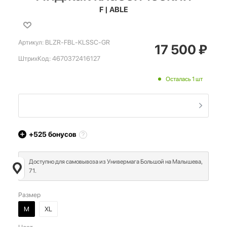
F | ABLE
Артикул:
BLZR-FBL-KLSSC-GR
17 500
₽
ШтрихКод:
4670372416127
Осталась 1 шт
+525
бонусов
Доступно для самовывоза из Универмага Большой на Малышева,
71.
Размер
M
XL