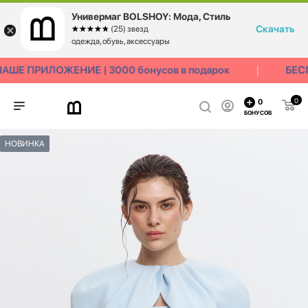
Универмаг BOLSHOY: Мода, Стиль
Скачать
☆☆☆☆☆
★★★★★
(25) звезд
одежда, обувь, аксессуары
ШЕ ПРИЛОЖЕНИЕ | 3000 бонусов в подарок
БЕСП
0
0
БОНУСОВ
НОВИНКА