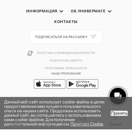
ИНФОРМАЦИЯ
ОБ УНИВЕРМАГЕ
КОНТАКТЫ
ПОДПИСАТЬСЯ НА РАССЫЛКУ
ПОЛИТИКА КОНФИДЕНЦИАЛЬНОСТИ
ПУБЛИЧНАЯ ОФЕРТА
ПРОГРАММА ЛОЯЛЬНОСТИ
НАШЕ ПРИЛОЖЕНИЕ
Данный веб-сайт использует cookie-файлы в целях
предоставления вам лучшего пользовательского
опыта на нашем сайте. Продолжая использовать
Принять
данный сайт, вы соглашаетесь с использованием
В КОРЗИНУ
нами cookie-файлов. Для получения
дополнительной информации см.
Политика Cookie
.
2026 © УНИВЕРМАГ БОЛЬШОЙ | ООО "НЬЮ МАРКЕТ"
Главная
Бренды
Корзина
Каталог