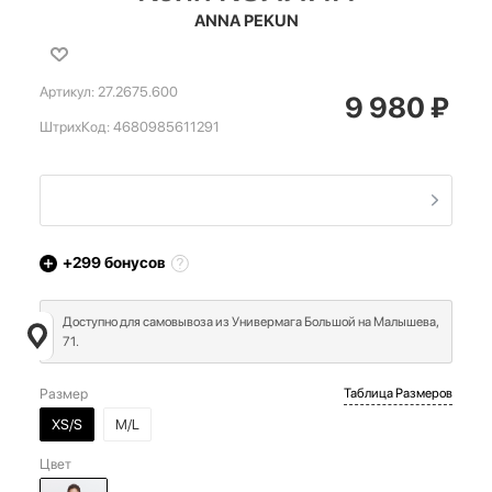
ANNA PEKUN
Артикул:
27.2675.600
9 980
₽
ШтрихКод:
4680985611291
+299
бонусов
Доступно для самовывоза из Универмага Большой на Малышева,
71.
Размер
Таблица Размеров
XS/S
M/L
Цвет