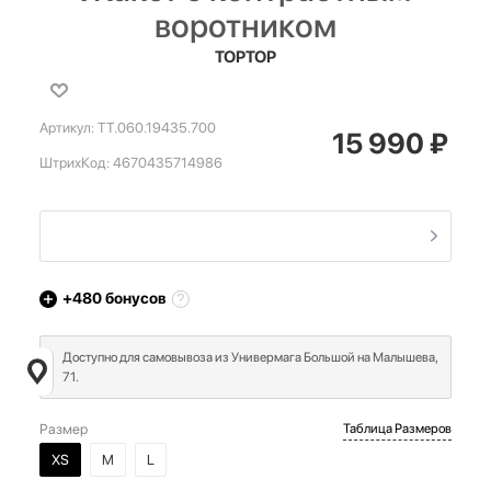
воротником
TOPTOP
Артикул:
TT.060.19435.700
15 990
₽
ШтрихКод:
4670435714986
+480
бонусов
Доступно для самовывоза из Универмага Большой на Малышева,
71.
Размер
Таблица Размеров
XS
M
L