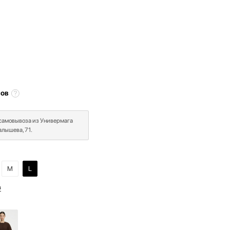
сов
 самовывоза из Универмага
лышева, 71.
M
L
в