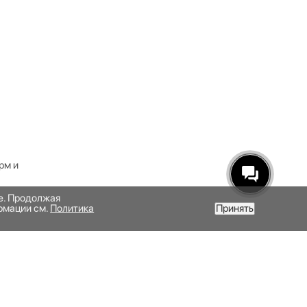
рм и
те. Продолжая
рмации см.
Политика
Принять