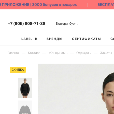
ИЛОЖЕНИЕ | 3000 бонусов в подарок
БЕСПЛАТНЫ
+7 (905) 808-71-38
Екатеринбург
LABEL .B
БРЕНДЫ
СЕРТИФИКАТЫ
С
—
—
—
—
Главная
Каталог
Женщинам
Одежда
Жакеты |
СКИДКА