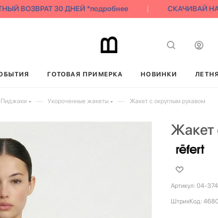
Й ВОЗВРАТ 30 ДНЕЙ *подробнее
СКАЧИВАЙ НАШЕ 
ОБЫТИЯ
ГОТОВАЯ ПРИМЕРКА
НОВИНКИ
ЛЕТН
—
—
 Пиджаки
Укороченные жакеты
Жакет с округлым рукавом
Жакет 
Артикул:
04-374
ШтрихКод:
468