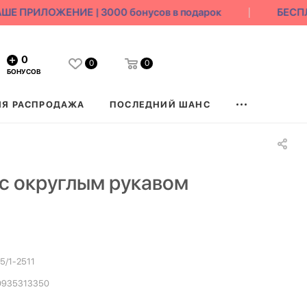
ПРИЛОЖЕНИЕ | 3000 бонусов в подарок
БЕСПЛАТ
0
0
0
БОНУСОВ
ЯЯ РАСПРОДАЖА
ПОСЛЕДНИЙ ШАНС
с округлым рукавом
5/1-2511
0935313350