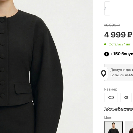
16 999
₽
4 999
₽
Осталась 1 шт
+150
бону
Доступно для
Большой на Ма
Размер
XXS
XS
Таблица Размеро
Цвет