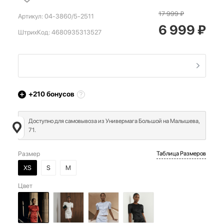
17 999
₽
Артикул:
04-3860/5-2511
6 999
₽
ШтрихКод:
4680935313527
+210
бонусов
Доступно для самовывоза из Универмага Большой на Малышева,
71.
Размер
Таблица Размеров
XS
S
M
Цвет