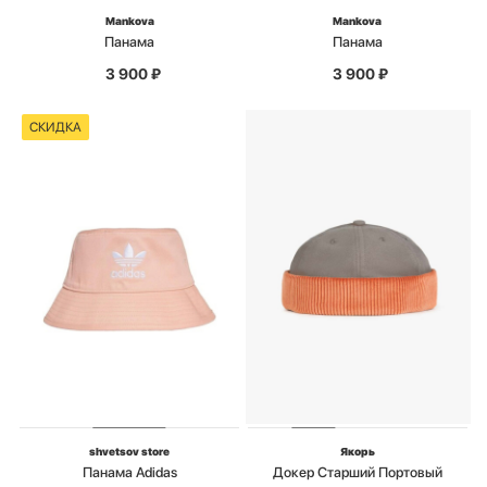
Mankova
Mankova
Панама
Панама
3 900
₽
3 900
₽
СКИДКА
shvetsov store
Якорь
Панама Adidas
Докер Старший Портовый