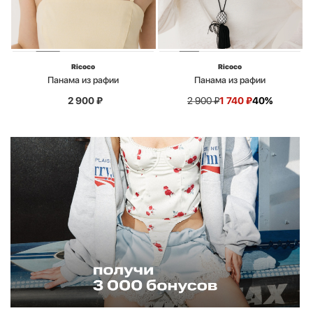
Ricoco
Ricoco
Панама из рафии
Панама из рафии
2 900
₽
2 900
₽
1 740
₽
40%