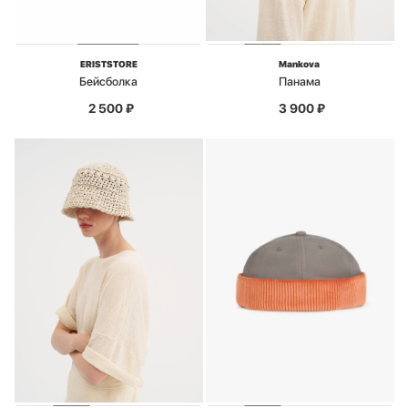
ERISTSTORE
Mankova
Бейсболка
Панама
2 500
₽
3 900
₽