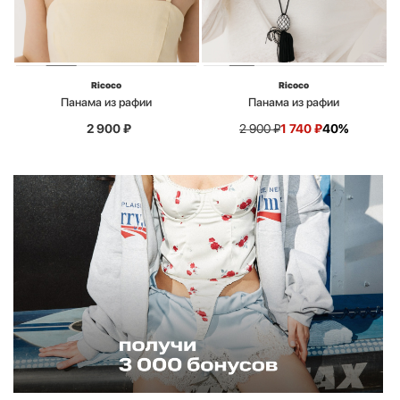
Ricoco
Ricoco
Панама из рафии
Панама из рафии
2 900
₽
2 900
₽
1 740
₽
40%