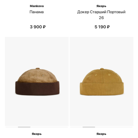
Mankova
Якорь
Панама
Докер Старший Портовый
26
3 900
₽
5 190
₽
Якорь
Якорь