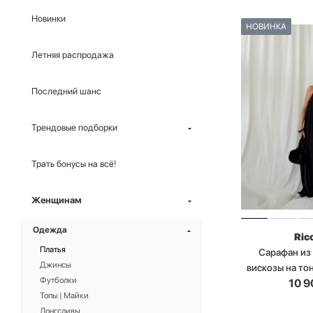
Новинки
НОВИНКА
Летняя распродажа
Последний шанс
Трендовые подборки
Трать бонусы на всё!
Женщинам
Одежда
Ric
Платья
Сарафан из
Джинсы
вискозы на то
Футболки
10 9
Топы | Майки
Лонгсливы