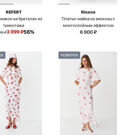
REFERT
Ricoco
макси на бретелях из
Платье-майка из вискозы с
трикотажа
многослойным эффектом
3 999
₽
56%
6 900
₽
99
₽
КА
НОВИНКА