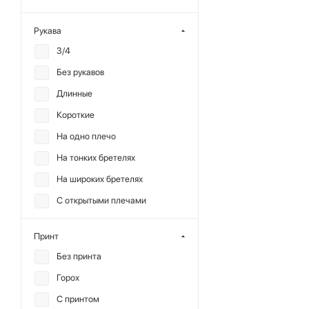
Полиэстер
Рукава
Район
3/4
Сатин
Без рукавов
Серебро
Длинные
Сетка
Короткие
Тенсел
На одно плечо
Терилен
На тонких бретелях
Хлопок
На широких бретелях
Шерсть
С открытыми плечами
Шифон
Принт
Без принта
Горох
С принтом