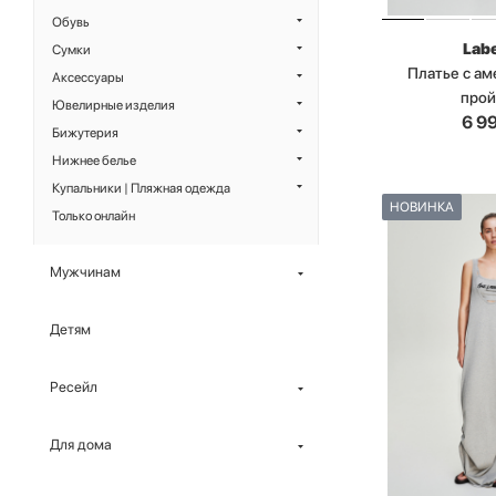
Обувь
Labe
Сумки
Платье с а
Аксессуары
про
Ювелирные изделия
6 9
Бижутерия
Нижнее белье
Купальники | Пляжная одежда
НОВИНКА
Только онлайн
Мужчинам
Детям
Ресейл
Для дома