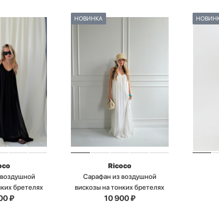
НОВИНКА
НОВИН
oco
Ricoco
 воздушной
Сарафан из воздушной
нких бретелях
вискозы на тонких бретелях
00
₽
10 900
₽