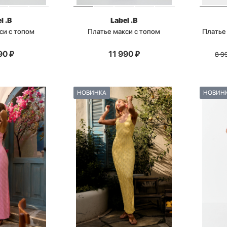
l .B
Label .B
си с топом
Платье макси с топом
Платье 
90
₽
11 990
₽
8 9
НОВИНКА
НОВИН