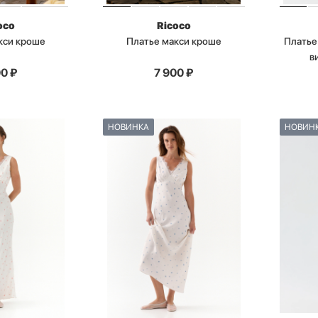
oco
Ricoco
кси кроше
Платье макси кроше
Платье
в
00
₽
7 900
₽
НОВИНКА
НОВИН