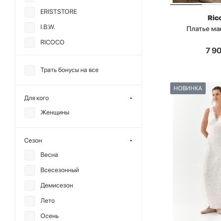
ERISTSTORE
Ric
I.B.W.
Платье ма
RICOCO
7 9
SODAMODA
Трать бонусы на все
TABOO
TOPTOP
НОВИНКА
Для кого
МИНИ
Женщины
ANMUSE
CHARMSTORE
Сезон
ALL WE NEED
Весна
CHUBA
Всесезонный
DREAMS BY ALENA
Демисезон
AKHMADULLINA
Лето
MIARTLAND
Осень
MUSE ME