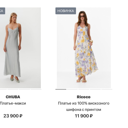
КА
НОВИНКА
CHUBA
Ricoco
Платье-макси
Платье из 100% вискозного
шифона с принтом
23 900
₽
11 900
₽