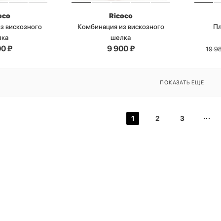
oco
Ricoco
з вискозного
Комбинация из вискозного
П
лка
шелка
00
₽
9 900
₽
19 9
ПОКАЗАТЬ ЕЩЕ
1
2
3