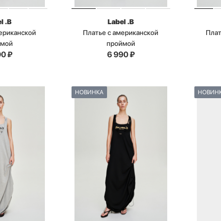
l .B
Label .B
мериканской
Платье с американской
Плат
ймой
проймой
90
₽
6 990
₽
НОВИНКА
НОВИН