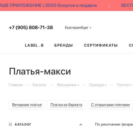
ПРИЛОЖЕНИЕ | 3000 бонусов в подарок
БЕСПЛАТ
+7 (905) 808-71-38
Екатеринбург
LABEL .B
БРЕНДЫ
СЕРТИФИКАТЫ
С
Платья-макси
—
—
—
—
Главная
Каталог
Женщинам
Одежда
Платья
Вечерние платья
Платья из бархата
С открытыми плечами
По умолчанию (возра
КАТАЛОГ