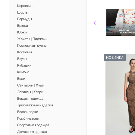
Корсеты
Шорты
Бермуды
Брюки
Юбки
Жакеты | Пиджаки
Костюмная группа
Костюмы
НОВИНКА
Блузы
Рубашки
Кимоно
Боди
Свитшоты | Худи
Легинсы | Капри
Верхняя одежда
Трикотажные изделия
Велосипедки
Комбинезоны
Спортивная одежда
Домашняя одежда