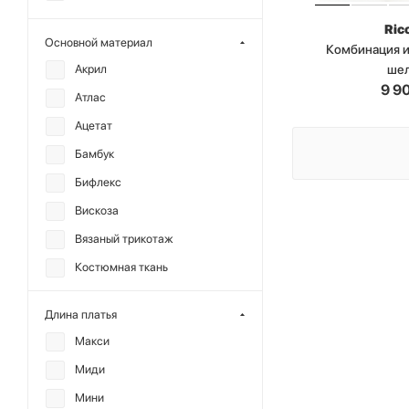
REFERT
Ric
Основной материал
Комбинация и
SHTRIPLING
ше
Акрил
9 9
Атлас
Ацетат
Бамбук
Бифлекс
Вискоза
Вязаный трикотаж
Костюмная ткань
Лен
Длина платья
Лиоцелл
Макси
Модал
Миди
Нейлон
Мини
Полиамид