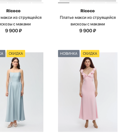
Ricoco
Ricoco
 макси из струящейся
Платье макси из струящейся
искозы с маками
вискозы с маками
9 900
₽
9 900
₽
КА
СКИДКА
НОВИНКА
СКИДКА