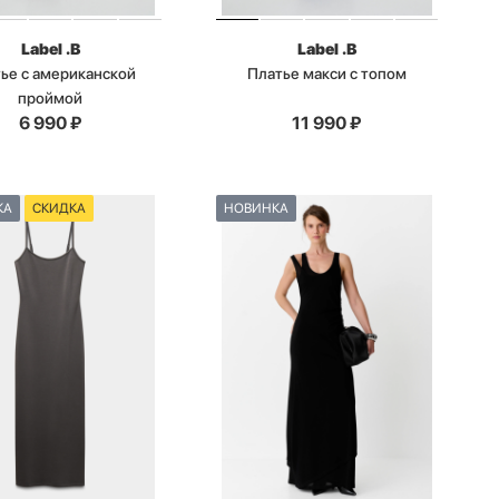
Label .B
Label .B
ье с американской
Платье макси с топом
проймой
6 990
₽
11 990
₽
КА
СКИДКА
НОВИНКА